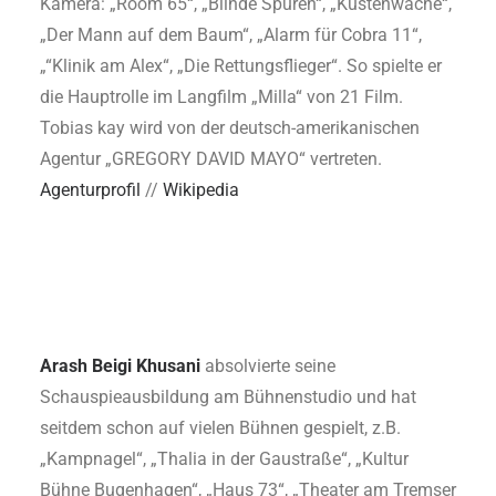
Kamera: „Room 65“, „Blinde Spuren“, „Küstenwache“,
„Der Mann auf dem Baum“, „Alarm für Cobra 11“,
„“Klinik am Alex“, „Die Rettungsflieger“. So spielte er
die Hauptrolle im Langfilm „Milla“ von 21 Film.
Tobias kay wird von der deutsch-amerikanischen
Agentur „GREGORY DAVID MAYO“ vertreten.
Agenturprofil
//
Wikipedia
Arash Beigi Khusani
absolvierte seine
Schauspieausbildung am Bühnenstudio und hat
seitdem schon auf vielen Bühnen gespielt, z.B.
„Kampnagel“, „Thalia in der Gaustraße“, „Kultur
Bühne Bugenhagen“, „Haus 73“, „Theater am Tremser