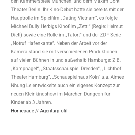
den Kammerspiele München, und dem Maxim Gorki
Theater Berlin. Ihr Kino-Debut hatte sie bereits mit der
Hauptrolle im Spielfilm „Dating Vietnam“, es folgte
Michael Bully Herbigs Kinofilm „Zettl“ (Regie: Helmut
Dietl) sowie eine Rolle im „Tatort“ und der ZDF-Serie
„Notruf Hafenkante“. Neben der Arbeit vor der
Kamera stand sie mit verschiedenen Produktionen
auf vielen Bühnen in und außerhalb Hamburgs: Z.B.
„Kampnagel“, „Staatsschauspiel Dresden“, „Lichthof
Theater Hamburg“, „Schauspielhaus Köln“ u.a. Aimee
Nhung Le entwickelte auch ein eigenes Konzept zur
neuen Kleinkindshow im Märchen Dungeon für
Kinder ab 3 Jahren.
Homepage
//
Agenturprofil