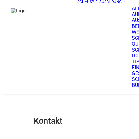
SCHAUSPIELAUSBILDUNG
AL
AU
AU
BE
WE
SC
QU
SC
DO
TI
FI
GE
SC
BÜ
Kontakt