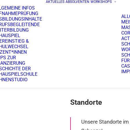
AKTUELLES
ABSOLVENTEN
WORKSHOPS
LGEMEINE INFOS
FNAHMEPRÜFUNG
ALL
SBILDUNGSINHALTE
MEI
RUFSBEGLEITENDE
MA
ITERBILDUNG
COR
HAUSPIEL
ACT
EREINSTIEG &
SCH
HULWECHSEL
WO
ZENT*INNEN
SCH
PPS ZUR
FÜR
NANZIERUNG
CAS
SCHICHTE DER
IMP
HAUSPIELSCHULE
HNENSTUDIO
Standorte
Unsere Standorte im