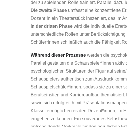
der zu spielenden Rolle trainiert. Parallel dazu
Die zweite Phase
umfasst eine konzentrierte Er
Dozent*in ein Theaterstück inszeniert, das im An
In der dritten Phase
wird die individuelle Erarb
unterschiedliche Rollen unter Berücksichtigung 
Schüler*innen schließlich auch die Fähigkeit Ro
Während dieser Prozesse
werden die psycholo
Parallel gestalten die Schauspieler*innen aktiv
psychologischen Strukturen der Figur auf seine/
Schauspielers authentisch zum Ausdruck kommt
Schauspielschüler*innen, sodass sie zu einer s
Berufseinstieg und Karriereaufbau thematisiert
sowie sich erfolgreich mit Präsentationsmappen
Klasse, ermöglichen es den Dozent*innen, im Ein
eingehen zu können. Ein souveränes Selbstbewus
entscheidende Merkmale für den beruflichen Erfo