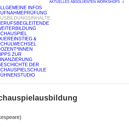
AKTUELLES
ABSOLVENTEN
WORKSHOPS
LLGEMEINE INFOS
AUFNAHMEPRÜFUNG
AUSBILDUNGSINHALTE
BERUFSBEGLEITENDE
WEITERBILDUNG
SCHAUSPIEL
UEREINSTIEG &
SCHULWECHSEL
DOZENT*INNEN
IPPS ZUR
FINANZIERUNG
GESCHICHTE DER
SCHAUSPIELSCHULE
BÜHNENSTUDIO
chauspielausbildung
kespeare)