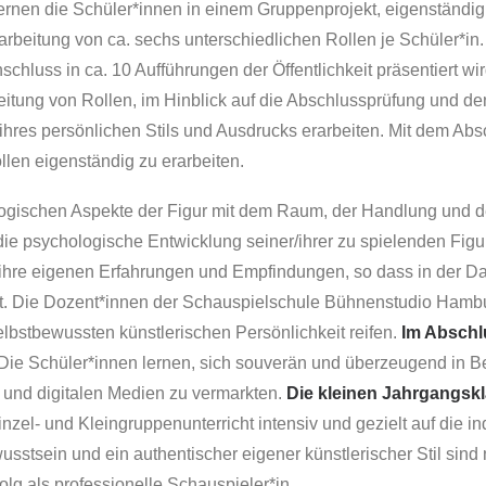
 lernen die Schüler*innen in einem Gruppenprojekt, eigenständig
arbeitung von ca. sechs unterschiedlichen Rollen je Schüler*in.
schluss in ca. 10 Aufführungen der Öffentlichkeit präsentiert wir
eitung von Rollen, im Hinblick auf die Abschlussprüfung und den
ihres persönlichen Stils und Ausdrucks erarbeiten. Mit dem Abs
llen eigenständig zu erarbeiten.
gischen Aspekte der Figur mit dem Raum, der Handlung und d
 die psychologische Entwicklung seiner/ihrer zu spielenden Figu
ihre eigenen Erfahrungen und Empfindungen, so dass in der Dars
. Die Dozent*innen der Schauspielschule Bühnenstudio Hambu
elbstbewussten künstlerischen Persönlichkeit reifen.
Im Abschl
. Die Schüler*innen lernen, sich souverän und überzeugend in
 und digitalen Medien zu vermarkten.
Die kleinen Jahrgangsk
zel- und Kleingruppenunterricht intensiv und gezielt auf die i
stsein und ein authentischer eigener künstlerischer Stil sind 
lg als professionelle Schauspieler*in.