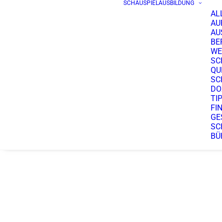
SCHAUSPIELAUSBILDUNG
AL
AU
AU
BE
WE
SC
QU
SC
DO
TI
FI
GE
SC
BÜ