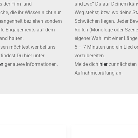
s der Film- und
und „wo“ Du auf Deinem küns
he, die ihr Wissen nicht nur
Weg stehst, bzw. wo deine S
gangenheit beziehen sondern
Schwächen liegen. Jeder Bew
elle Engagements auf dem
Rollen (Monologe oder Szen
and halten.
eigener Wahl mit einer Länge
ssen möchtest wer bei uns
5 – 7 Minuten und ein Lied o
, findest Du hier unter
vorzubereiten.
en
genauere Informationen.
Melde dich
hier
zur nächsten
Aufnahmeprüfung an.