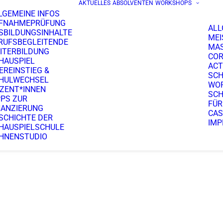
AKTUELLES
ABSOLVENTEN
WORKSHOPS
LGEMEINE INFOS
FNAHMEPRÜFUNG
ALL
SBILDUNGSINHALTE
MEI
RUFSBEGLEITENDE
MA
ITERBILDUNG
COR
HAUSPIEL
ACT
EREINSTIEG &
SCH
HULWECHSEL
WO
ZENT*INNEN
SCH
PPS ZUR
FÜR
NANZIERUNG
CAS
SCHICHTE DER
IMP
HAUSPIELSCHULE
HNENSTUDIO