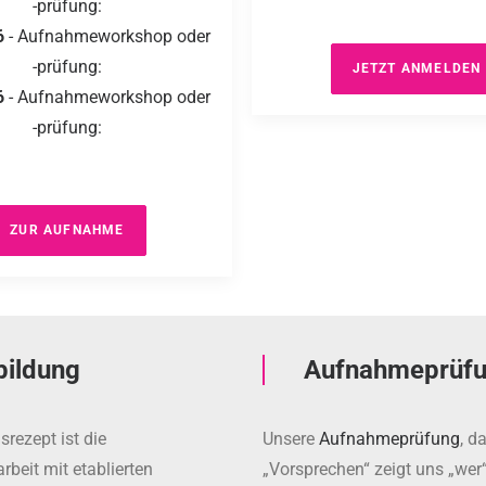
-prüfung:
6
- Aufnahmeworkshop oder
-prüfung:
JETZT ANMELDEN
6
- Aufnahmeworkshop oder
-prüfung:
ZUR AUFNAHME
bildung
Aufnahmeprüf
srezept ist die
Unsere
Aufnahmeprüfung
, d
eit mit etablierten
„Vorsprechen“ zeigt uns „wer“