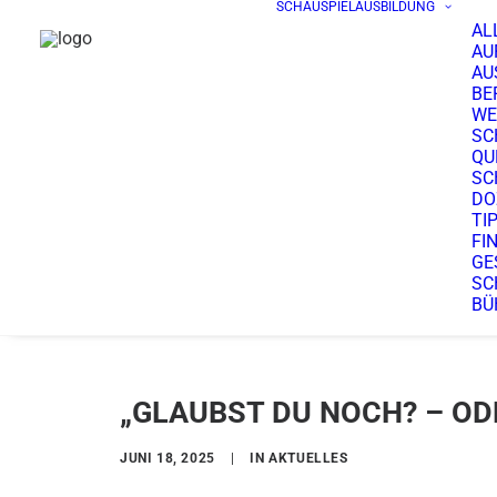
SCHAUSPIELAUSBILDUNG
AL
AU
AU
BE
WE
SC
QU
SC
DO
TI
FI
GE
SC
BÜ
„GLAUBST DU NOCH? – OD
JUNI 18, 2025
|
IN
AKTUELLES