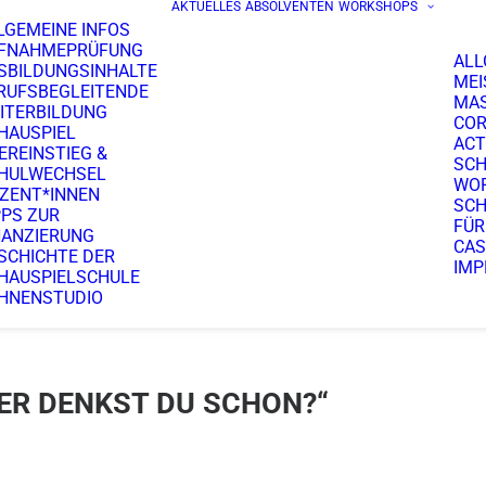
AKTUELLES
ABSOLVENTEN
WORKSHOPS
LGEMEINE INFOS
FNAHMEPRÜFUNG
ALL
SBILDUNGSINHALTE
MEI
RUFSBEGLEITENDE
MA
ITERBILDUNG
COR
HAUSPIEL
ACT
EREINSTIEG &
SCH
HULWECHSEL
WO
ZENT*INNEN
SCH
PPS ZUR
FÜR
NANZIERUNG
CAS
SCHICHTE DER
IMP
HAUSPIELSCHULE
HNENSTUDIO
ER DENKST DU SCHON?“