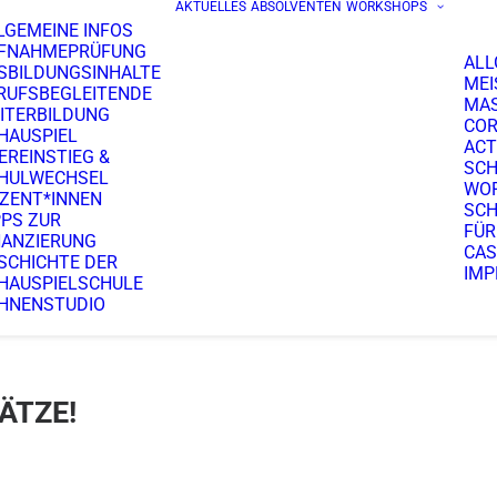
AKTUELLES
ABSOLVENTEN
WORKSHOPS
LGEMEINE INFOS
FNAHMEPRÜFUNG
ALL
SBILDUNGSINHALTE
MEI
RUFSBEGLEITENDE
MA
ITERBILDUNG
COR
HAUSPIEL
ACT
EREINSTIEG &
SCH
HULWECHSEL
WO
ZENT*INNEN
SCH
PPS ZUR
FÜR
NANZIERUNG
CAS
SCHICHTE DER
IMP
HAUSPIELSCHULE
HNENSTUDIO
ÄTZE!