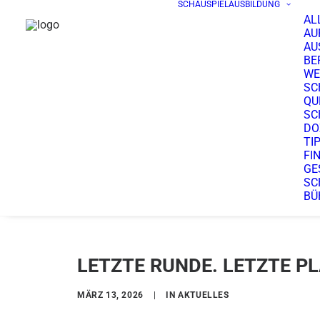
SCHAUSPIELAUSBILDUNG
AL
AU
AU
BE
WE
SC
QU
SC
DO
TI
FI
GE
SC
BÜ
LETZTE RUNDE. LETZTE PL
MÄRZ 13, 2026
|
IN
AKTUELLES