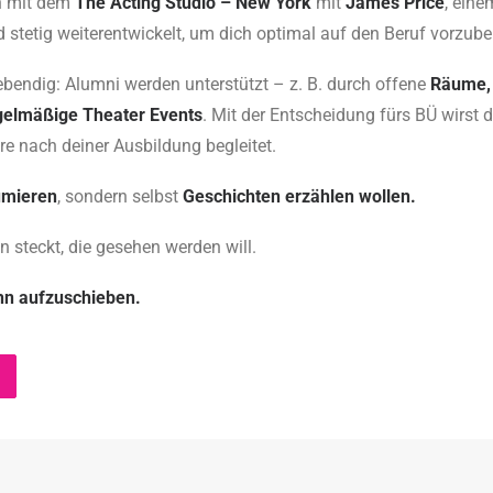
en mit dem
The Acting Studio – New York
mit
James Price
, ein
 stetig weiterentwickelt, um dich optimal auf den Beruf vorzube
ebendig: Alumni werden unterstützt – z. B. durch offene
Räume, 
gelmäßige Theater Events
. Mit der Entscheidung fürs BÜ wirst d
e nach deiner Ausbildung begleitet.
umieren
, sondern selbst
Geschichten erzählen wollen.
en steckt, die gesehen werden will.
hn aufzuschieben.