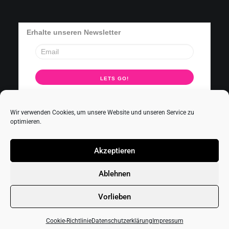
Erhalte unseren Newsletter
Wir verwenden Cookies, um unsere Website und unseren Service zu
optimieren.
–
Impressum
Datenschutz
Akzeptieren
Ablehnen
© 2026 Schauspielschule Buehnenstudio Hamburg. All rights reserved
Vorlieben
Cookie-Richtlinie
Datenschutzerklärung
Impressum