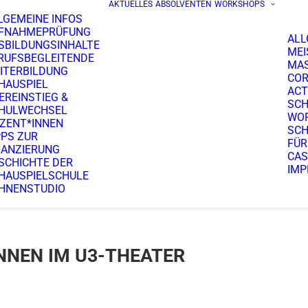
AKTUELLES
ABSOLVENTEN
WORKSHOPS
LGEMEINE INFOS
FNAHMEPRÜFUNG
ALL
SBILDUNGSINHALTE
MEI
RUFSBEGLEITENDE
MA
ITERBILDUNG
COR
HAUSPIEL
ACT
EREINSTIEG &
SCH
HULWECHSEL
WO
ZENT*INNEN
SCH
PPS ZUR
FÜR
NANZIERUNG
CAS
SCHICHTE DER
IMP
HAUSPIELSCHULE
HNENSTUDIO
NEN IM U3-THEATER