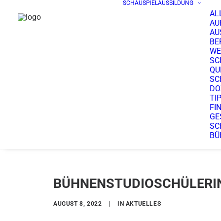
SCHAUSPIELAUSBILDUNG
AL
AU
AU
BE
WE
SC
QU
SC
DO
TI
FI
GE
SC
BÜ
BÜHNENSTUDIOSCHÜLERIN
AUGUST 8, 2022
|
IN
AKTUELLES