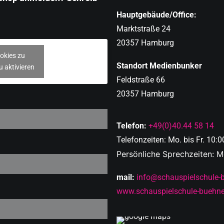
Hauptgebäude/Office:
Marktstraße 24
20357 Hamburg
okies zu
Standort Medienbunker
u aktivieren
Feldstraße 66
20357 Hamburg
Telefon:
+49(0)40.44 58 14
Telefonzeiten: Mo. bis Fr. 10:0
Persönliche Sprechzeiten: Mo
mail:
info@schauspielschule-
www.schauspielschule-buehne